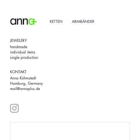
Skip
to
content
KETTEN
ARMBÄNDER
JEWELERY
handmade
individual items
single production
KONTAKT
Anna Kühmstedt
Hamburg, Germany
mail@annaplus.de