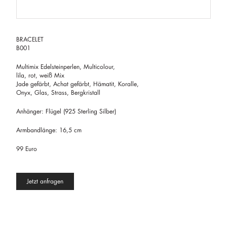
BRACELET
B001
Multimix Edelsteinperlen, Multicolour,
lila, rot, weiß Mix
Jade gefärbt, Achat gefärbt, Hämatit, Koralle,
Onyx, Glas, Strass, Bergkristall
Anhänger: Flügel (925 Sterling Silber)
Armbandlänge: 16,5 cm
99 Euro
Jetzt anfragen