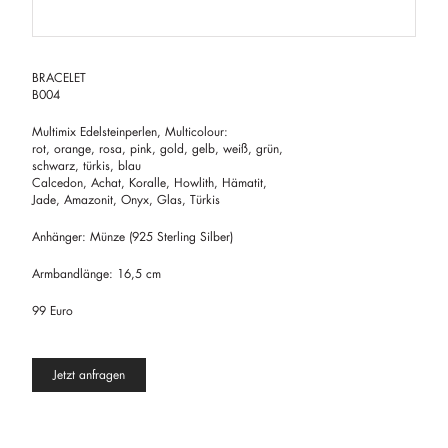
BRACELET
B004
Multimix Edelsteinperlen, Multicolour:
rot, orange, rosa, pink, gold, gelb, weiß, grün,
schwarz, türkis, blau
Calcedon, Achat, Koralle, Howlith, Hämatit,
Jade, Amazonit, Onyx, Glas, Türkis
Anhänger: Münze (925 Sterling Silber)
Armbandlänge: 16,5 cm
99 Euro
Jetzt anfragen