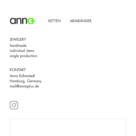
Skip
to
content
KETTEN
ARMBÄNDER
JEWELERY
handmade
individual items
single production
KONTAKT
Anna Kühmstedt
Hamburg, Germany
mail@annaplus.de